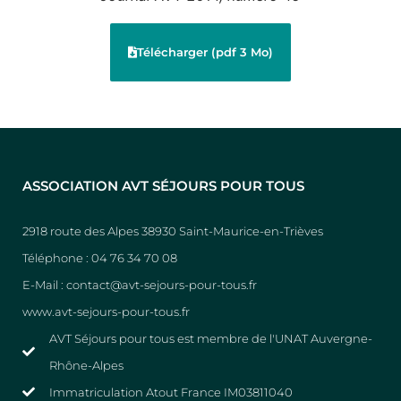
Télécharger (pdf 3 Mo)
ASSOCIATION AVT SÉJOURS POUR TOUS
2918 route des Alpes 38930 Saint-Maurice-en-Trièves
Téléphone : 04 76 34 70 08
E-Mail : contact@avt-sejours-pour-tous.fr
www.avt-sejours-pour-tous.fr
AVT Séjours pour tous est membre de l'UNAT Auvergne-
Rhône-Alpes
Immatriculation Atout France IM03811040