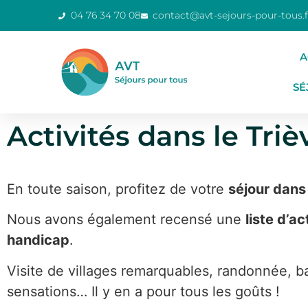
04 76 34 70 08
contact@avt-sejours-pour-tous.f
A
SÉ
Activités dans le Tri
En toute saison, profitez de votre
séjour dans 
Nous avons également recensé une
liste d’a
handicap
.
Visite de villages remarquables, randonnée, ba
sensations… Il y en a pour tous les goûts !