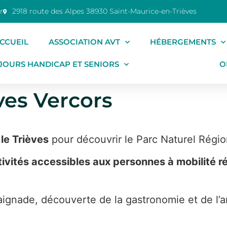
r
2918 route des Alpes 38930 Saint-Maurice-en-Trièves
CCUEIL
ASSOCIATION AVT
HÉBERGEMENTS
JOURS HANDICAP ET SENIORS
ACTIVITÉS
O
èves Vercors
le Trièves
pour découvrir le Parc Naturel Régio
ctivités accessibles aux personnes à mobilité ré
ignade, découverte de la gastronomie et de l’art