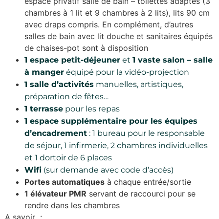
espace privatif salle de bain – toilettes adaptés (3
chambres à 1 lit et 9 chambres à 2 lits), lits 90 cm
avec draps compris. En complément, d’autres
salles de bain avec lit douche et sanitaires équipés
de chaises-pot sont à disposition
1 espace petit-déjeuner
et
1 vaste salon – salle
à manger
équipé pour la vidéo-projection
1 salle d’activités
manuelles, artistiques,
préparation de fêtes…
1 terrasse
pour les repas
1 espace supplémentaire pour les équipes
d’encadrement
: 1 bureau pour le responsable
de séjour, 1 infirmerie, 2 chambres individuelles
et 1 dortoir de 6 places
Wifi
(sur demande avec code d’accès)
Portes automatiques
à chaque entrée/sortie
1 élévateur PMR
servant de raccourci pour se
rendre dans les chambres
A savoir :