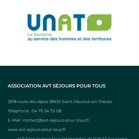
ASSOCIATION AVT SÉJOURS POUR TOUS
2918 route des Alpes 38930 Saint-Maurice-en-Trièves
Téléphone : 04 76 34 70 08
E-Mail : contact@avt-sejours-pour-tous.fr
www.avt-sejours-pour-tous.fr
AVT Séjours pour tous est membre de l'UNAT Auvergne-