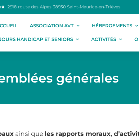
r
2918 route des Alpes 38930 Saint-Maurice-en-Trièves
CCUEIL
ASSOCIATION AVT
HÉBERGEMENTS
JOURS HANDICAP ET SENIORS
ACTIVITÉS
O
emblées générales
baux
ainsi que
les rapports moraux, d’activi