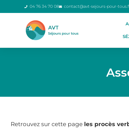
04 76 34 70 08
contact@avt-sejours-pour-tous.f
A
SÉ
Ass
Retrouvez sur cette page
les procès ver